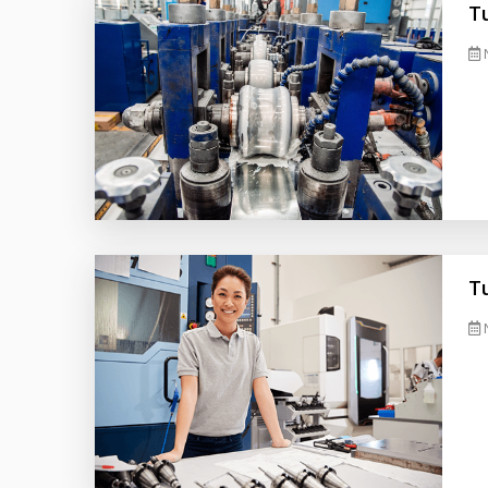
T
N
T
N