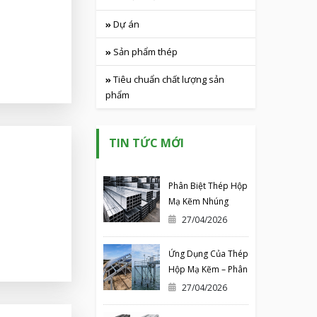
Tuyển dụng
Dự án
Sản phẩm thép
Tiêu chuẩn chất lượng sản
phẩm
TIN TỨC MỚI
Phân Biệt Thép Hộp
Mạ Kẽm Nhúng
Nóng Và Mạ Kẽm
27/04/2026
Điện Phân – Hiểu
Đúng Để Chọn
Ứng Dụng Của Thép
Chuẩn
Hộp Mạ Kẽm – Phân
Tích Chi Tiết Theo
27/04/2026
Từng Lĩnh Vực Thực
Tế