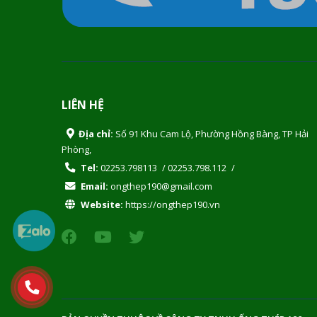
LIÊN HỆ
Địa chỉ:
Số 91 Khu Cam Lộ, Phường Hồng Bàng, TP Hải
Phòng,
Tel:
02253.798113
/
02253.798.112
/
Email:
ongthep190@gmail.com
Website:
https://ongthep190.vn