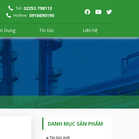
02253.798113
Tel:
0916690190
Hotline:
ển Dụng
Tin tức
Liên hệ
DANH MỤC SẢN PHẨM
Tin tức mới