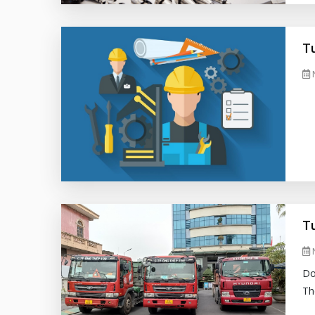
T
N
T
N
Do
Th