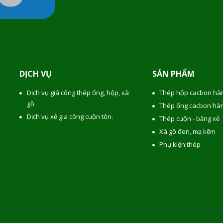
DỊCH VỤ
SẢN PHẨM
Dịch vụ giá công thép ống, hộp, xà
Thép hộp cacbon hàn
gồ
Thép ống cacbon hàn
Dịch vụ xẻ gia công cuộn tôn.
Thép cuộn - băng xẻ
Xà gồ đen, mạ kẽm
Phụ kiện thép