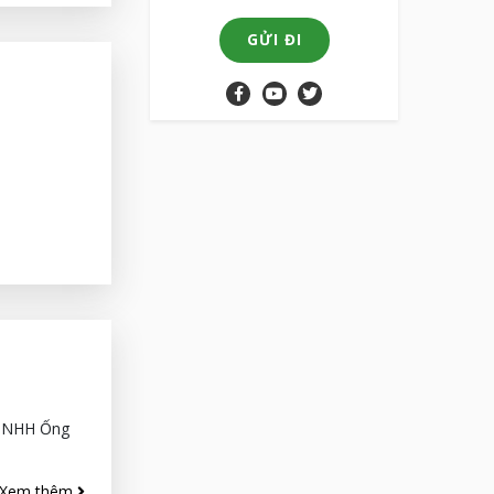
GỬI ĐI
 TNHH Ống
Xem thêm