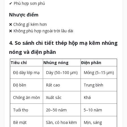
✔ Phù hợp sơn phủ
Nhược điểm
❌ Chống gỉ kém hơn
❌ Không phù hợp ngoài trời lâu dài
4. So sánh chi tiết thép hộp mạ kẽm nhúng
nóng và điện phân
Tiêu chí
Nhúng nóng
Điện phân
Độ dày lớp mạ
Dày (50–100 µm)
Mỏng (5–15 µm)
Độ bền
Rất cao
Trung bình
Chống ăn mòn
Xuất sắc
Khá
Tuổi thọ
20–50 năm
5–10 năm
Bề mặt
Sần, có hoa kẽm
Mịn, sáng