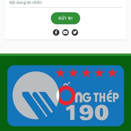
GỬI ĐI